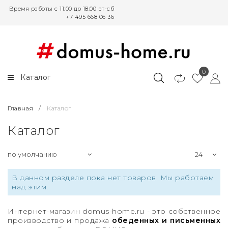
Время работы с 11:00 до 18:00 вт-сб
+7 495 668 06 36
Кухонные и обеденные столы
Столы письменные и
компьютерные
Круглые столы
Письменные столы
0
Каталог
Овальные столы
Угловые письменные столы
Белые обеденные столы
Главная
/
Каталог
Поворотные столы
Каталог
Столы Лофт
Белые письменные столы
В данном разделе пока нет товаров. Мы работаем
над этим.
Письменные столы для
школьников
Интернет-магазин domus-home.ru - это собственное
производство и продажа
обеденных и письменных