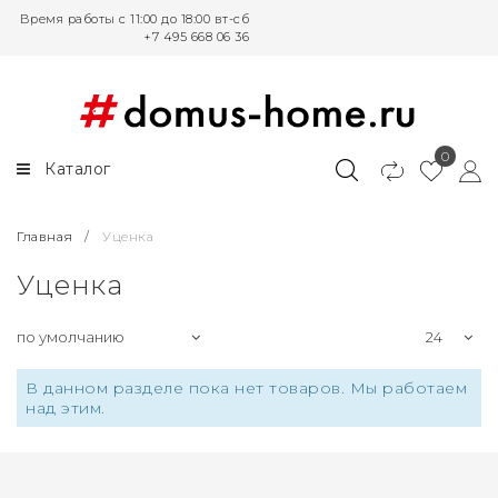
Время работы с 11:00 до 18:00 вт-сб
+7 495 668 06 36
Кухонные и обеденные столы
Столы письменные и
компьютерные
Круглые столы
Письменные столы
0
Каталог
Овальные столы
Угловые письменные столы
Белые обеденные столы
Главная
/
Уценка
Поворотные столы
Уценка
Столы Лофт
Белые письменные столы
В данном разделе пока нет товаров. Мы работаем
над этим.
Письменные столы для
школьников