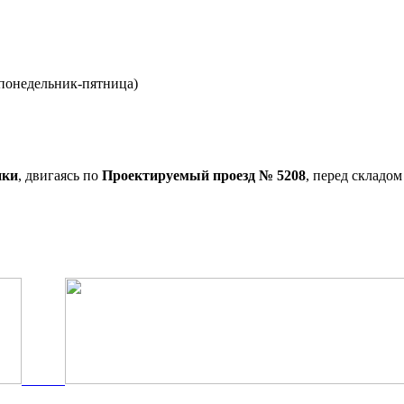
0 понедельник-пятница)
нки
, двигаясь по
Проектируемый проезд № 5208
, перед складо